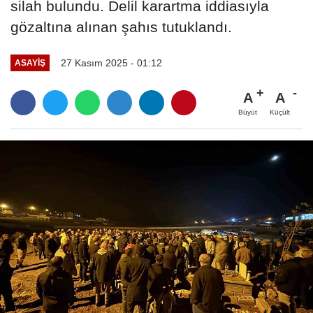
silah bulundu. Delil karartma iddiasıyla
gözaltına alınan şahıs tutuklandı.
27 Kasım 2025 - 01:12
ASAYIŞ
A
A
Büyüt
Küçült