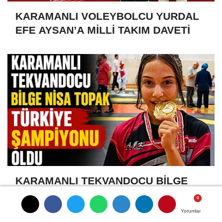
KARAMANLI VOLEYBOLCU YURDAL
EFE AYSAN’A MİLLİ TAKIM DAVETİ
KARAMANLI TEKVANDOCU BİLGE
NİSA TOPAK TÜRKİYE ŞAMPİYONU
OLDU
Yorumlar
Yorumlar
Yorumlar