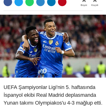
A
A
Büyüt
Küçült
UEFA Şampiyonlar Ligi'nin 5. haftasında
İspanyol ekibi Real Madrid deplasmanda
Yunan takımı Olympiakos'u 4-3 mağlup etti.