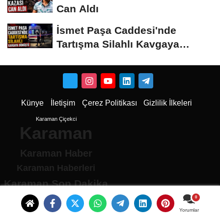
Can Aldı
İsmet Paşa Caddesi'nde
Tartışma Silahlı Kavgaya
Dönüştü
Künye
İletişim
Çerez Politikası
Gizlilik İlkeleri
Karaman Çiçekci
Karaman
Karaman Haber
Karaman Haberleri
Karaman Son Dakika
Karaman son dakika Haberleri
Karamandan haberler
Yorumlar