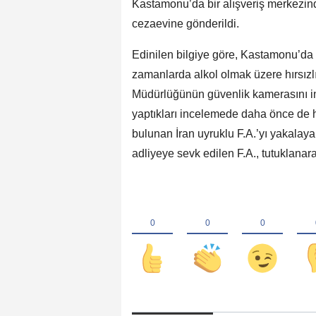
Kastamonu’da bir alışveriş merkezind
cezaevine gönderildi.
Edinilen bilgiye göre, Kastamonu’da 
zamanlarda alkol olmak üzere hırsızlı
Müdürlüğünün güvenlik kamerasını inc
yaptıkları incelemede daha önce de h
bulunan İran uyruklu F.A.’yı yakalaya
adliyeye sevk edilen F.A., tutuklanar