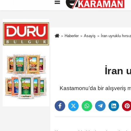
Künye
İletişim
Çerez Politikası
G
Haberler
Asayiş
İran uyruklu hırsı
İran 
Kastamonu’da bir alışveriş m