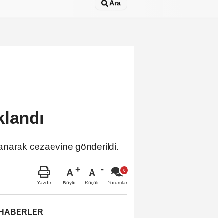
Ara
klandı
lanarak cezaevine gönderildi.
A
A
Büyüt
Küçült
Yazdır
Yorumlar
 HABERLER