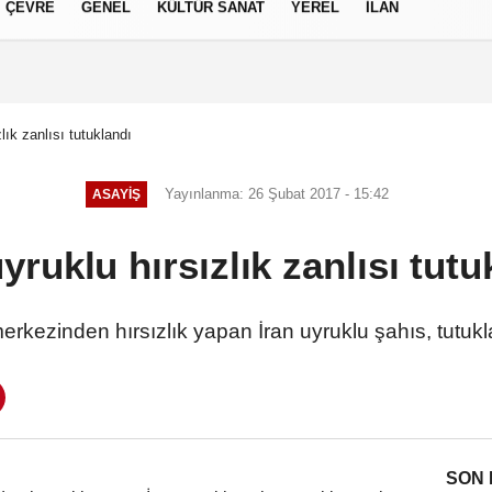
ÇEVRE
GENEL
KÜLTÜR SANAT
YEREL
İLAN
izlilik İlkeleri
zlık zanlısı tutuklandı
Yayınlanma: 26 Şubat 2017 - 15:42
ASAYIŞ
uyruklu hırsızlık zanlısı tutu
erkezinden hırsızlık yapan İran uyruklu şahıs, tutuk
SON