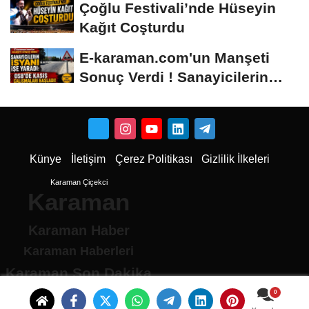
Çoğlu Festivali’nde Hüseyin
Kağıt Coşturdu
E-karaman.com'un Manşeti
Sonuç Verdi ! Sanayicilerin
İsyanı İşe...
Künye
İletişim
Çerez Politikası
Gizlilik İlkeleri
Karaman Çiçekci
Karaman
Karaman Haber
Karaman Haberleri
Karaman Son Dakika
Karaman son dakika Haberleri
Karamandan haberler