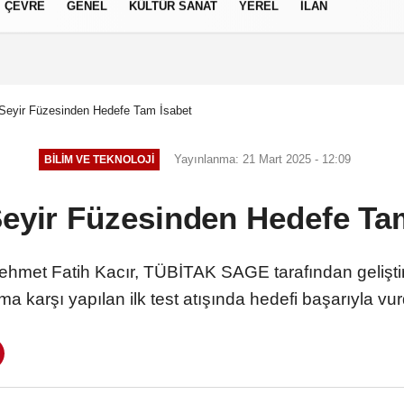
ÇEVRE
GENEL
KÜLTÜR SANAT
YEREL
İLAN
izlilik İlkeleri
Seyir Füzesinden Hedefe Tam İsabet
Yayınlanma: 21 Mart 2025 - 12:09
BILIM VE TEKNOLOJI
eyir Füzesinden Hedefe Ta
hmet Fatih Kacır, TÜBİTAK SAGE tarafından geliştir
rma karşı yapılan ilk test atışında hedefi başarıyla vur