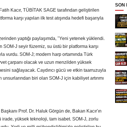
SON
atih Kacır, TÜBİTAK SAGE tarafından geliştirilen
tforma karşı yapılan ilk test atışında hedefi başarıyla
erinden yaptığı paylaşımda, "Yeni yetenek yüklendi.
 SOM-J seyir füzemiz, su üstü bir platforma karşı
arıyla vurdu. SOM-J; modern harp ortamında Türk
kuvvet çarpanı olacak ve uzun menzilden yüksek
lmesini sağlayacak. Caydırıcı gücü ve etkin taarruzuyla
nsurlarından biri olan SOM-J için kabiliyet artırımı
aşkanı Prof. Dr. Haluk Görgün de, Bakan Kacır'ın
ü irade, yüksek teknoloji, tam isabet. SOM-J, zorlu
urdu. Yerli ve milli mühendisliğimizle geliştirilen bu