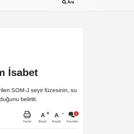
Ara
m İsabet
ilen SOM-J seyir füzesinin, su
duğunu belirtti.
A
A
Büyüt
Küçült
Yazdır
Yorumlar