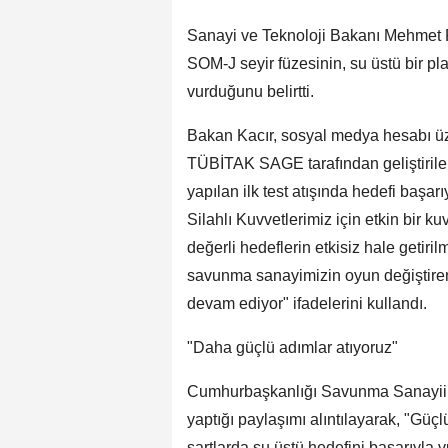
Sanayi ve Teknoloji Bakanı Mehmet F
SOM-J seyir füzesinin, su üstü bir pla
vurduğunu belirtti.
Bakan Kacır, sosyal medya hesabı üz
TÜBİTAK SAGE tarafından geliştirilen
yapılan ilk test atışında hedefi baş
Silahlı Kuvvetlerimiz için etkin bir 
değerli hedeflerin etkisiz hale getiri
savunma sanayimizin oyun değiştiren u
devam ediyor" ifadelerini kullandı.
"Daha güçlü adımlar atıyoruz"
Cumhurbaşkanlığı Savunma Sanayii B
yaptığı paylaşımı alıntılayarak, "Güçl
şartlarda su üstü hedefini başarıyla v