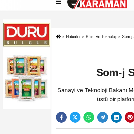
Künye
İletişim
Çerez Politikası
G
Haberler
Bilim Ve Teknoloji
Som-j 
Som-j S
Sanayi ve Teknoloji Bakanı Me
üstü bir platfo