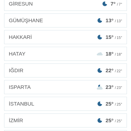
GİRESUN
7°
/ 7°
GÜMÜŞHANE
13°
/ 13°
HAKKARİ
15°
/ 15°
HATAY
18°
/ 18°
IĞDIR
22°
/ 22°
ISPARTA
23°
/ 23°
İSTANBUL
25°
/ 25°
İZMİR
25°
/ 25°