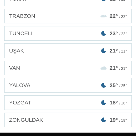
TRABZON
22°
/ 22°
TUNCELİ
23°
/ 23°
UŞAK
21°
/ 21°
VAN
21°
/ 21°
YALOVA
25°
/ 25°
YOZGAT
18°
/ 18°
ZONGULDAK
19°
/ 19°