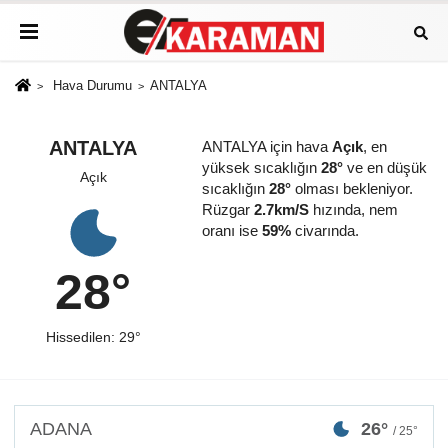
Hava Durumu
ANTALYA
ANTALYA
ANTALYA için hava
Açık
, en
yüksek sıcaklığın
28°
ve en düşük
Açık
sıcaklığın
28°
olması bekleniyor.
Rüzgar
2.7km/S
hızında, nem
oranı ise
59%
civarında.
28°
Hissedilen: 29°
ADANA
26°
/ 25°