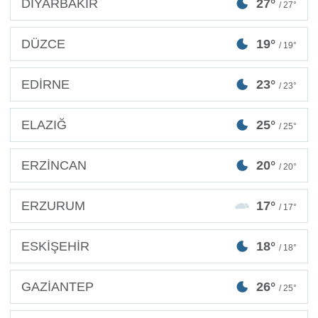
DİYARBAKIR
27°
/ 27°
DÜZCE
19°
/ 19°
EDİRNE
23°
/ 23°
ELAZIĞ
25°
/ 25°
ERZİNCAN
20°
/ 20°
ERZURUM
17°
/ 17°
ESKİŞEHİR
18°
/ 18°
GAZİANTEP
26°
/ 25°