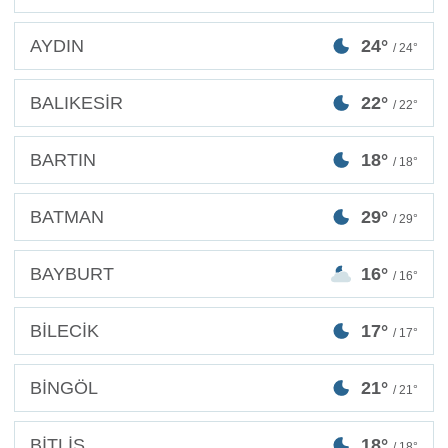
AYDIN
24°
/ 24°
BALIKESİR
22°
/ 22°
BARTIN
18°
/ 18°
BATMAN
29°
/ 29°
BAYBURT
16°
/ 16°
BİLECİK
17°
/ 17°
BİNGÖL
21°
/ 21°
BİTLİS
18°
/ 18°