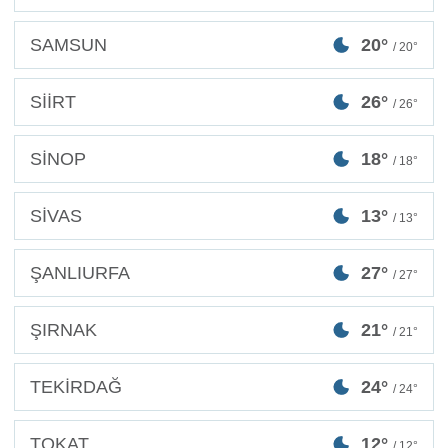
SAMSUN
20°
/ 20°
SİİRT
26°
/ 26°
SİNOP
18°
/ 18°
SİVAS
13°
/ 13°
ŞANLIURFA
27°
/ 27°
ŞIRNAK
21°
/ 21°
TEKİRDAĞ
24°
/ 24°
TOKAT
12°
/ 12°