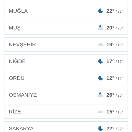
MUĞLA
22°
/ 22°
MUŞ
20°
/ 20°
NEVŞEHİR
19°
/ 19°
NİĞDE
17°
/ 17°
ORDU
12°
/ 12°
OSMANİYE
26°
/ 26°
RİZE
15°
/ 15°
SAKARYA
22°
/ 22°