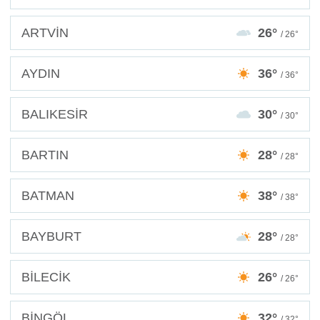
ARTVİN
26°
/ 26°
AYDIN
36°
/ 36°
BALIKESİR
30°
/ 30°
BARTIN
28°
/ 28°
BATMAN
38°
/ 38°
BAYBURT
28°
/ 28°
BİLECİK
26°
/ 26°
BİNGÖL
32°
/ 32°