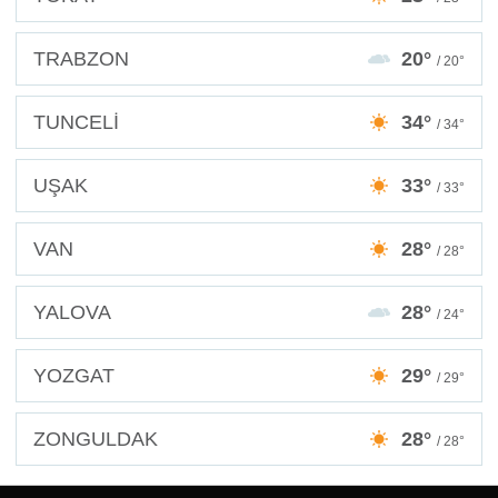
TRABZON
20°
/ 20°
TUNCELİ
34°
/ 34°
UŞAK
33°
/ 33°
VAN
28°
/ 28°
YALOVA
28°
/ 24°
YOZGAT
29°
/ 29°
ZONGULDAK
28°
/ 28°