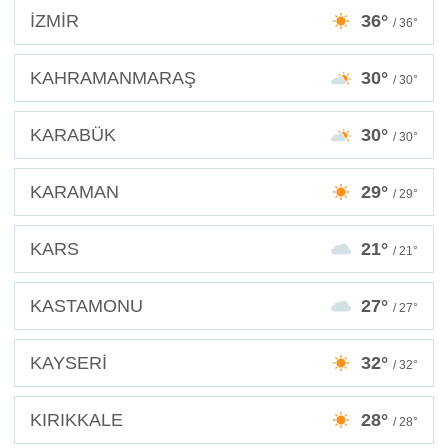
İZMİR
36°
/ 36°
KAHRAMANMARAŞ
30°
/ 30°
KARABÜK
30°
/ 30°
KARAMAN
29°
/ 29°
KARS
21°
/ 21°
KASTAMONU
27°
/ 27°
KAYSERİ
32°
/ 32°
KIRIKKALE
28°
/ 28°