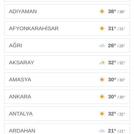
ADIYAMAN
38°
/ 38°
AFYONKARAHİSAR
31°
/ 31°
AĞRI
26°
/ 26°
AKSARAY
32°
/ 32°
AMASYA
30°
/ 30°
ANKARA
30°
/ 30°
ANTALYA
32°
/ 32°
ARDAHAN
21°
/ 21°