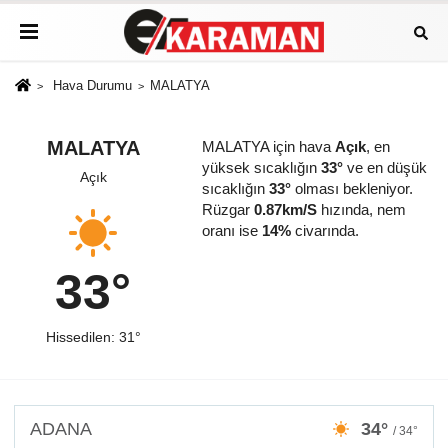
Hava Durumu
MALATYA
MALATYA
MALATYA için hava
Açık
, en
yüksek sıcaklığın
33°
ve en düşük
Açık
sıcaklığın
33°
olması bekleniyor.
Rüzgar
0.87km/S
hızında, nem
oranı ise
14%
civarında.
33°
Hissedilen: 31°
ADANA
34°
/ 34°