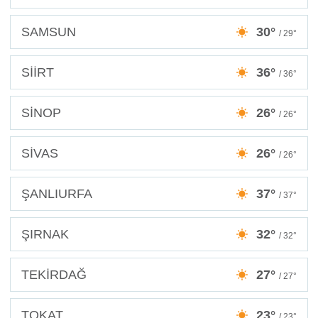
SAMSUN
30°
/ 29°
SİİRT
36°
/ 36°
SİNOP
26°
/ 26°
SİVAS
26°
/ 26°
ŞANLIURFA
37°
/ 37°
ŞIRNAK
32°
/ 32°
TEKİRDAĞ
27°
/ 27°
TOKAT
23°
/ 23°