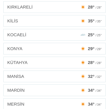
KIRKLARELİ
28°
/ 28°
KİLİS
35°
/ 35°
KOCAELİ
25°
/ 25°
KONYA
29°
/ 29°
KÜTAHYA
28°
/ 28°
MANİSA
32°
/ 32°
MARDİN
34°
/ 34°
MERSİN
34°
/ 34°