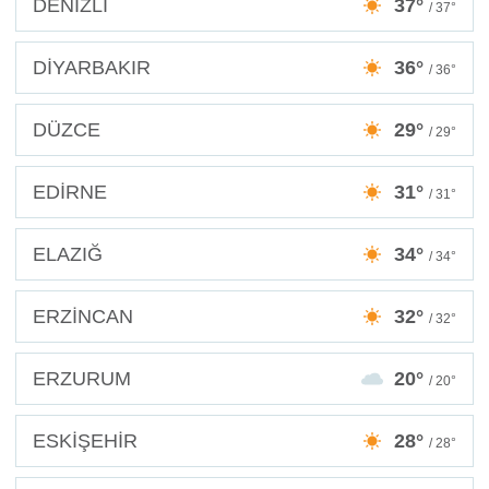
DENİZLİ
37°
/ 37°
DİYARBAKIR
36°
/ 36°
DÜZCE
29°
/ 29°
EDİRNE
31°
/ 31°
ELAZIĞ
34°
/ 34°
ERZİNCAN
32°
/ 32°
ERZURUM
20°
/ 20°
ESKİŞEHİR
28°
/ 28°