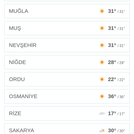
MUĞLA
31°
/ 31°
MUŞ
31°
/ 31°
NEVŞEHİR
31°
/ 31°
NİĞDE
28°
/ 28°
ORDU
22°
/ 22°
OSMANİYE
36°
/ 36°
RİZE
17°
/ 17°
SAKARYA
30°
/ 30°