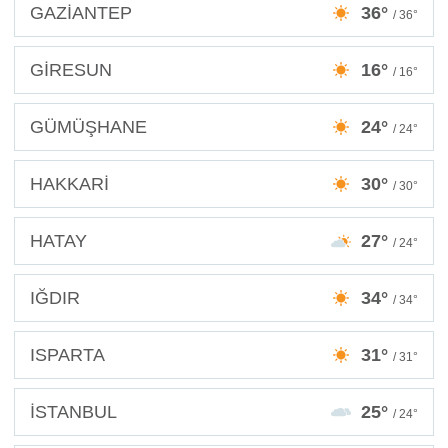
GAZİANTEP
36°
/ 36°
GİRESUN
16°
/ 16°
GÜMÜŞHANE
24°
/ 24°
HAKKARİ
30°
/ 30°
HATAY
27°
/ 24°
IĞDIR
34°
/ 34°
ISPARTA
31°
/ 31°
İSTANBUL
25°
/ 24°