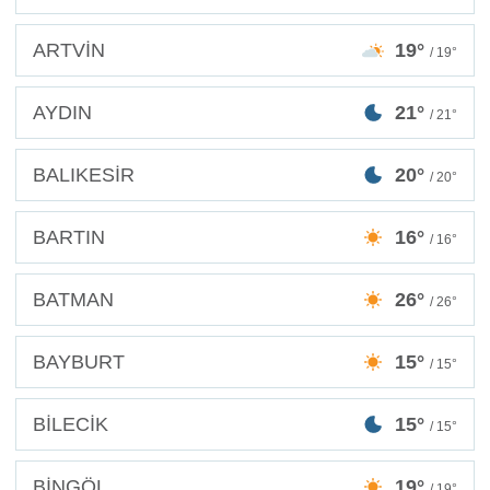
ARTVİN
19°
/ 19°
AYDIN
21°
/ 21°
BALIKESİR
20°
/ 20°
BARTIN
16°
/ 16°
BATMAN
26°
/ 26°
BAYBURT
15°
/ 15°
BİLECİK
15°
/ 15°
BİNGÖL
19°
/ 19°