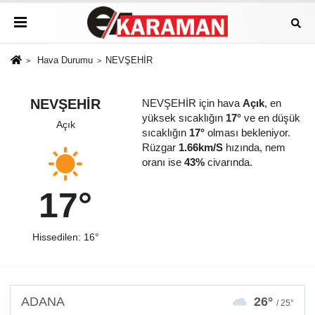
Hava Durumu
NEVŞEHİR
NEVŞEHİR
NEVŞEHİR için hava
Açık
, en
yüksek sıcaklığın
17°
ve en düşük
Açık
sıcaklığın
17°
olması bekleniyor.
Rüzgar
1.66km/S
hızında, nem
oranı ise
43%
civarında.
17°
Hissedilen: 16°
ADANA
26°
/ 25°