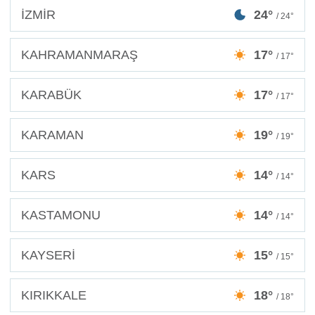
İZMİR
24°
/ 24°
KAHRAMANMARAŞ
17°
/ 17°
KARABÜK
17°
/ 17°
KARAMAN
19°
/ 19°
KARS
14°
/ 14°
KASTAMONU
14°
/ 14°
KAYSERİ
15°
/ 15°
KIRIKKALE
18°
/ 18°