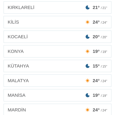
KIRKLARELİ
21°
/ 21°
KİLİS
24°
/ 24°
KOCAELİ
20°
/ 20°
KONYA
19°
/ 19°
KÜTAHYA
15°
/ 15°
MALATYA
24°
/ 24°
MANİSA
19°
/ 19°
MARDİN
24°
/ 24°