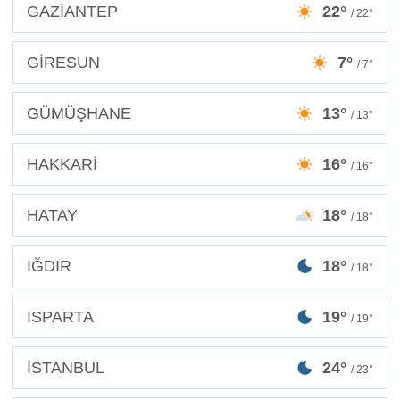
GAZİANTEP
22°
/ 22°
GİRESUN
7°
/ 7°
GÜMÜŞHANE
13°
/ 13°
HAKKARİ
16°
/ 16°
HATAY
18°
/ 18°
IĞDIR
18°
/ 18°
ISPARTA
19°
/ 19°
İSTANBUL
24°
/ 23°