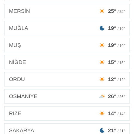
MERSİN
25°
/ 25°
MUĞLA
19°
/ 19°
MUŞ
19°
/ 19°
NİĞDE
15°
/ 15°
ORDU
12°
/ 12°
OSMANİYE
26°
/ 26°
RİZE
14°
/ 14°
SAKARYA
21°
/ 21°