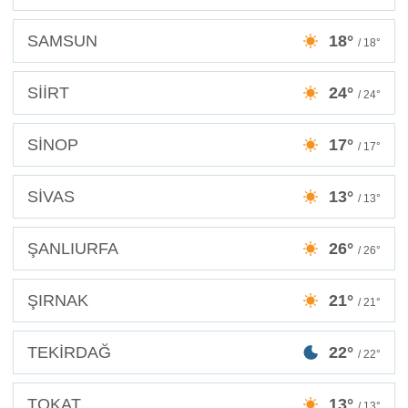
SAMSUN
18°
/ 18°
SİİRT
24°
/ 24°
SİNOP
17°
/ 17°
SİVAS
13°
/ 13°
ŞANLIURFA
26°
/ 26°
ŞIRNAK
21°
/ 21°
TEKİRDAĞ
22°
/ 22°
TOKAT
13°
/ 13°