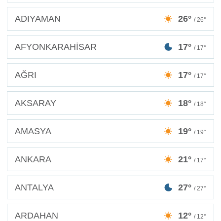
ADIYAMAN
26°
/ 26°
AFYONKARAHİSAR
17°
/ 17°
AĞRI
17°
/ 17°
AKSARAY
18°
/ 18°
AMASYA
19°
/ 19°
ANKARA
21°
/ 17°
ANTALYA
27°
/ 27°
ARDAHAN
12°
/ 12°