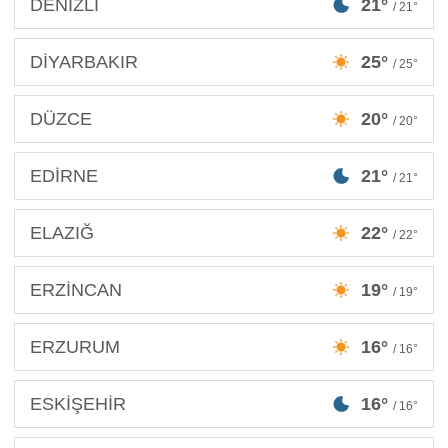
DENİZLİ
21°
/ 21°
DİYARBAKIR
25°
/ 25°
DÜZCE
20°
/ 20°
EDİRNE
21°
/ 21°
ELAZIĞ
22°
/ 22°
ERZİNCAN
19°
/ 19°
ERZURUM
16°
/ 16°
ESKİŞEHİR
16°
/ 16°