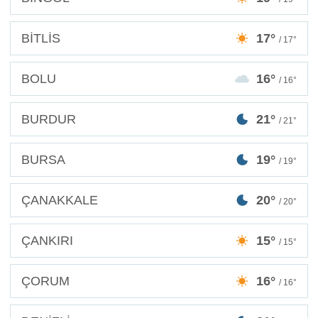
BİTLİS
17°
/ 17°
BOLU
16°
/ 16°
BURDUR
21°
/ 21°
BURSA
19°
/ 19°
ÇANAKKALE
20°
/ 20°
ÇANKIRI
15°
/ 15°
ÇORUM
16°
/ 16°