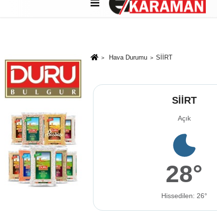
Künye
İletişim
Çerez Politikası
G
Hava Durumu
SİİRT
SİİRT
Açık
28°
Hissedilen: 26°