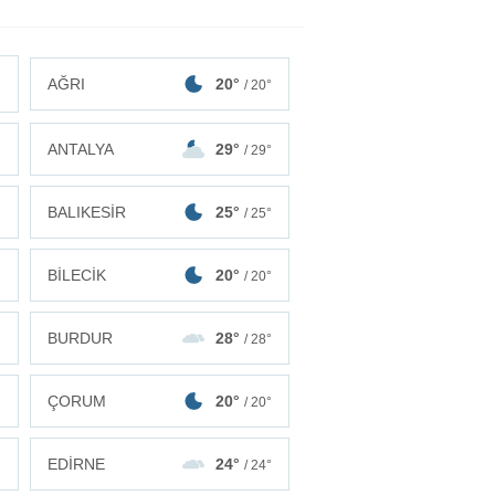
AĞRI
20°
/ 20°
ANTALYA
29°
°
/ 29°
BALIKESİR
25°
°
/ 25°
BİLECİK
20°
°
/ 20°
BURDUR
28°
°
/ 28°
ÇORUM
20°
°
/ 20°
EDİRNE
24°
°
/ 24°