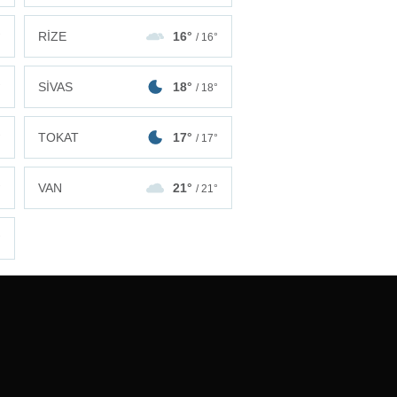
RİZE
16°
°
/ 16°
SİVAS
18°
°
/ 18°
TOKAT
17°
°
/ 17°
VAN
21°
°
/ 21°
°