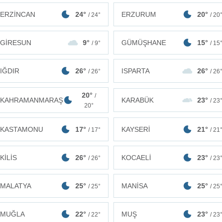
ERZİNCAN
24°
ERZURUM
20°
/ 24°
/ 20
GİRESUN
9°
GÜMÜŞHANE
15°
/ 9°
/ 15
IĞDIR
26°
ISPARTA
26°
/ 26°
/ 26
20°
/
KAHRAMANMARAŞ
KARABÜK
23°
/ 23
20°
KASTAMONU
17°
KAYSERİ
21°
/ 17°
/ 21
KİLİS
26°
KOCAELİ
23°
/ 26°
/ 23
MALATYA
25°
MANİSA
25°
/ 25°
/ 25
MUĞLA
22°
MUŞ
23°
/ 22°
/ 23