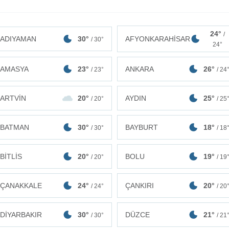
24°
/
ADIYAMAN
30°
AFYONKARAHİSAR
/ 30°
24°
AMASYA
23°
ANKARA
26°
/ 23°
/ 24
ARTVİN
20°
AYDIN
25°
/ 20°
/ 25
BATMAN
30°
BAYBURT
18°
/ 30°
/ 18
BİTLİS
20°
BOLU
19°
/ 20°
/ 19
ÇANAKKALE
24°
ÇANKIRI
20°
/ 24°
/ 20
DİYARBAKIR
30°
DÜZCE
21°
/ 30°
/ 21