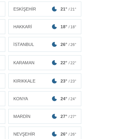
ESKİŞEHİR
21°
°
/ 21°
HAKKARİ
18°
°
/ 18°
İSTANBUL
26°
°
/ 26°
KARAMAN
22°
°
/ 22°
KIRIKKALE
23°
°
/ 23°
KONYA
24°
°
/ 24°
MARDİN
27°
°
/ 27°
NEVŞEHİR
26°
°
/ 26°