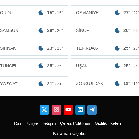
ORDU
15°
OSMANİYE
27°
/ 15°
/ 27
SAMSUN
26°
SİNOP
20°
/ 26°
/ 20
ŞIRNAK
23°
TEKİRDAĞ
25°
/ 23°
/ 25
TUNCELİ
25°
UŞAK
25°
/ 25°
/ 25
ZONGULDAK
19°
YOZGAT
21°
/ 19
/ 21°
Rss
Künye
İletişim
Çerez Politikası
Gizlilik İlkeleri
Karaman Çiçekci