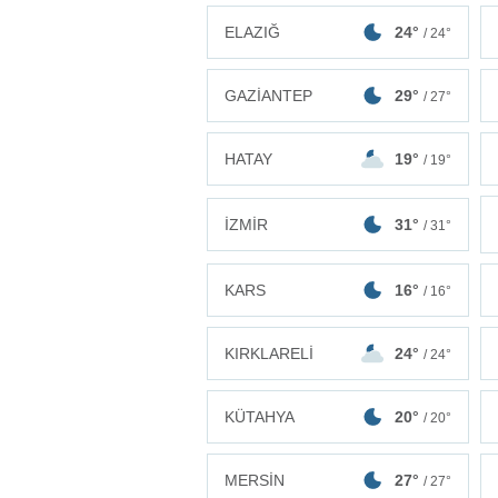
ELAZIĞ
24°
/ 24°
GAZİANTEP
29°
/ 27°
HATAY
19°
/ 19°
İZMİR
31°
/ 31°
KARS
16°
/ 16°
KIRKLARELİ
24°
/ 24°
KÜTAHYA
20°
/ 20°
MERSİN
27°
/ 27°