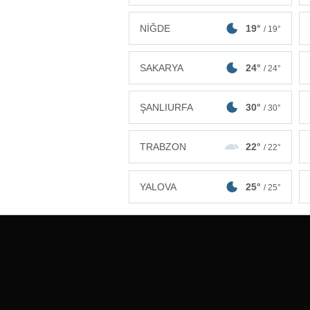
NİĞDE
19°
/ 19°
SAKARYA
24°
/ 24°
ŞANLIURFA
30°
/ 30°
TRABZON
22°
/ 22°
YALOVA
25°
/ 25°