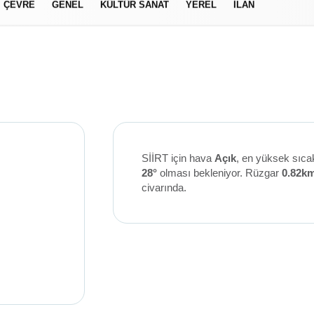
ÇEVRE
GENEL
KÜLTÜR SANAT
YEREL
İLAN
izlilik İlkeleri
SİİRT için hava
Açık
, en yüksek sıca
28°
olması bekleniyor. Rüzgar
0.82k
civarında.