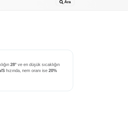
Ara
klığın
28°
ve en düşük sıcaklığın
m/S
hızında, nem oranı ise
20%