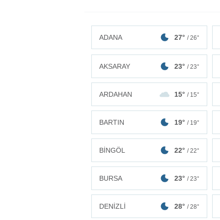
ADANA
27°
/ 26°
AKSARAY
23°
/ 23°
ARDAHAN
15°
/ 15°
BARTIN
19°
/ 19°
BİNGÖL
22°
/ 22°
BURSA
23°
/ 23°
DENİZLİ
28°
/ 28°