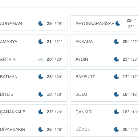
22°
/
ADIYAMAN
29°
AFYONKARAHİSAR
/ 29°
22°
AMASYA
21°
ANKARA
25°
/ 21°
/ 22
ARTVİN
20°
AYDIN
23°
/ 20°
/ 23
BATMAN
28°
BAYBURT
17°
/ 28°
/ 17
BİTLİS
18°
BOLU
18°
/ 18°
/ 18
ÇANAKKALE
23°
ÇANKIRI
18°
/ 23°
/ 18
DİYARBAKIR
26°
DÜZCE
20°
/ 26°
/ 20