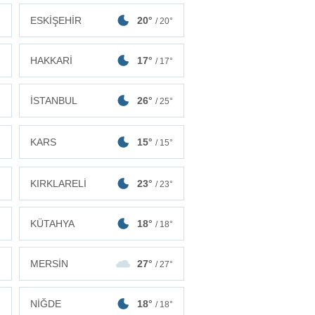
ESKİŞEHİR
20°
°
/ 20°
HAKKARİ
17°
°
/ 17°
İSTANBUL
26°
°
/ 25°
KARS
15°
°
/ 15°
KIRKLARELİ
23°
°
/ 23°
KÜTAHYA
18°
°
/ 18°
MERSİN
27°
°
/ 27°
NİĞDE
18°
°
/ 18°