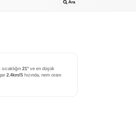
Ara
 sıcaklığın
21°
ve en düşük
gar
2.4km/S
hızında, nem oranı