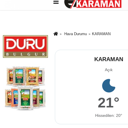
Künye
İletişim
Çerez Politikası
G
Hava Durumu
KARAMAN
KARAMAN
Açık
21°
Hissedilen: 20°