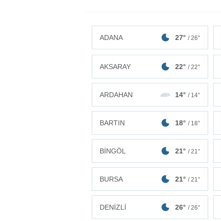
ADANA
27°
/ 26°
AKSARAY
22°
/ 22°
ARDAHAN
14°
/ 14°
BARTIN
18°
/ 18°
BİNGÖL
21°
/ 21°
BURSA
21°
/ 21°
DENİZLİ
26°
/ 26°