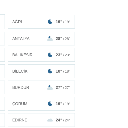
AĞRI
19°
/ 19°
ANTALYA
28°
°
/ 28°
BALIKESİR
23°
°
/ 23°
BİLECİK
18°
°
/ 18°
BURDUR
27°
°
/ 27°
ÇORUM
19°
°
/ 19°
EDİRNE
24°
°
/ 24°