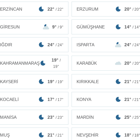
ERZİNCAN
22°
ERZURUM
20°
/ 22°
/ 20
GİRESUN
9°
GÜMÜŞHANE
14°
/ 9°
/ 14
IĞDIR
24°
ISPARTA
24°
/ 24°
/ 24
19°
/
KAHRAMANMARAŞ
KARABÜK
20°
/ 20
19°
KAYSERİ
19°
KIRIKKALE
21°
/ 19°
/ 21
KOCAELİ
17°
KONYA
21°
/ 17°
/ 21
MANİSA
23°
MARDİN
25°
/ 23°
/ 25
MUŞ
21°
NEVŞEHİR
18°
/ 21°
/ 18