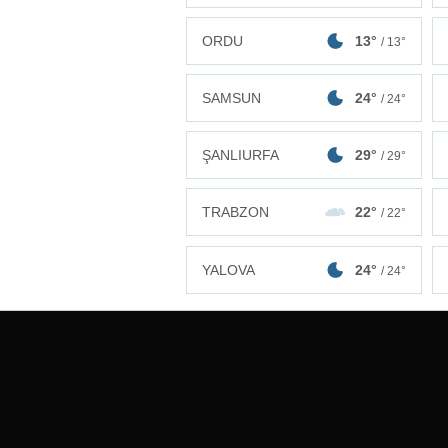
ORDU
13°
/ 13°
SAMSUN
24°
/ 24°
ŞANLIURFA
29°
/ 29°
TRABZON
22°
/ 22°
YALOVA
24°
/ 24°