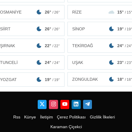
OSMANİYE
26°
RİZE
15°
/ 26°
/ 15
SİİRT
26°
SİNOP
19°
/ 26°
/ 19
ŞIRNAK
22°
TEKİRDAĞ
24°
/ 22°
/ 24
TUNCELİ
24°
UŞAK
23°
/ 24°
/ 23
ZONGULDAK
18°
YOZGAT
19°
/ 18
/ 19°
Rss
Künye
İletişim
Çerez Politikası
Gizlilik İlkeleri
Karaman Çiçekci