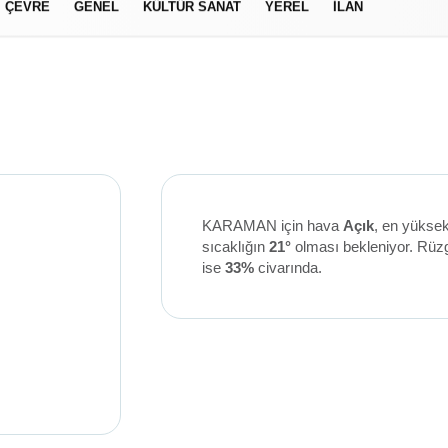
ÇEVRE
GENEL
KÜLTÜR SANAT
YEREL
İLAN
izlilik İlkeleri
KARAMAN için hava
Açık
, en yüksek
sıcaklığın
21°
olması bekleniyor. Rüz
ise
33%
civarında.