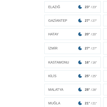
ELAZIĞ
23°
/ 23°
GAZİANTEP
27°
/ 27°
HATAY
20°
/ 20°
İZMİR
27°
/ 27°
KASTAMONU
16°
/ 16°
KİLİS
25°
/ 25°
MALATYA
28°
/ 28°
MUĞLA
21°
/ 21°