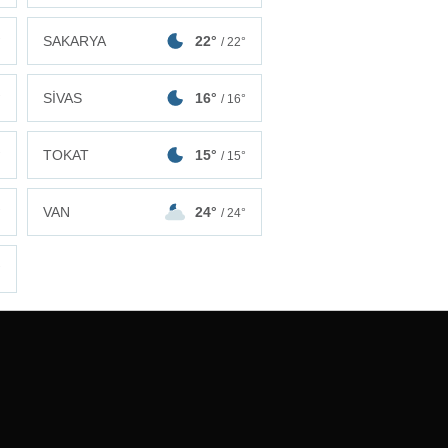
SAKARYA
22°
°
/ 22°
SİVAS
16°
°
/ 16°
TOKAT
15°
°
/ 15°
VAN
24°
°
/ 24°
°